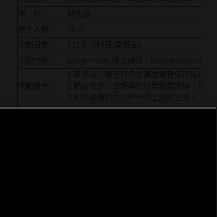
職 群
藝術群
學生人數
30人
活動日期
111年7月8日(星期五)
活動地點
google meet 線上課程：meet.google.com/gst
1.察覺自已聲音特色並掌握聲音使用技巧。
活動特色
2.藉由咬字、聲調與情緒等戲劇訓練，加
3.利用讀劇的方式進行線上戲劇呈現。
日期
時間
課程名稱
節次
1
8:10～9:00
職群概論
活動內容（附
課表）
2
9:10～10:00
聲音基礎訓練