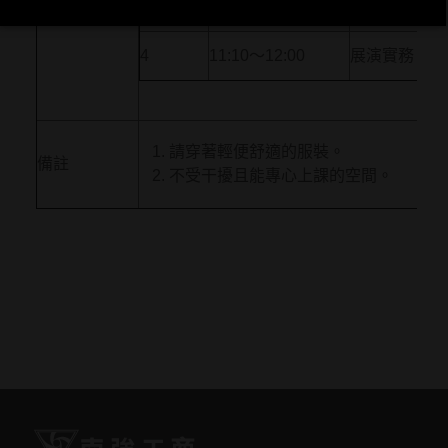
3
10:10～11:00
聲音基礎訓練
4
11:10～12:00
展演實務
請穿著輕便舒適的服裝。
備註
不受干擾且能專心上課的空間。