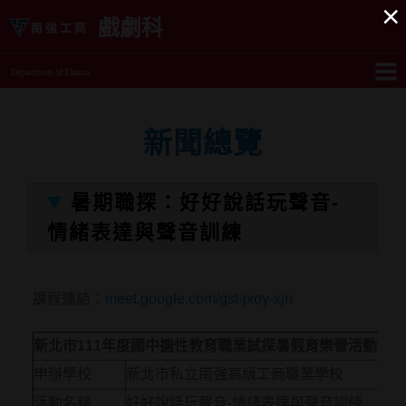
×
戲劇科
Department of Drama
新聞總覽
暑期職探：好好說話玩聲音-
情緒表達與聲音訓練
課程連結：
meet.google.com/gst-jxoy-xjn
新北市
111
年度國中適性教育職業試探暑假育樂營活動計
申辦學校
新北市私立南強高級工商職業學校
活動名稱
好好說話玩聲音-情緒表達與聲音訓練