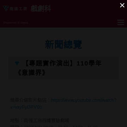
×
戲劇科
Department of Drama
新聞總覽
【專題實作演出】110學年
《意識界》
精華介紹影片點這：
https://www.youtube.com/watch?
v=vxyFyt3PV6o
地點：南強工商四樓實驗劇場