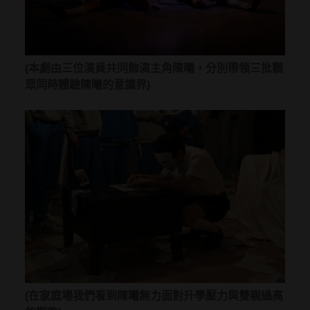
(本劇由三位演員共同飾演主角陳曦，分別帶領三批觀
眾同時體驗陳曦的意識界)
(在家庭場我們看到陳曦無力面對升學壓力與雙親過高